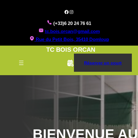
Aller
Facebook
Instagram
au
contenu
(+33)6 20 24 76 61
tc.bois.orcan@gmail.com
Rue du Petit Bois, 35410 Domloup
TC BOIS ORCAN
Réserver un court
BIENVENUE AU